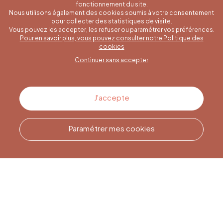
fonctionnement du site.
Nous utilisons également des cookies soumis à votre consentement
pour collecter des statistiques de visite.
Vous pouvez les accepter, les refuser ou paramétrer vos préférences.
Pour en savoir plus, vous pouvez consulter notre Politique des
Une question spécifique ?
cookies
Continuer sans accepter
Contactez-nous
J'accepte
Paramétrer mes cookies
Appelez-nous