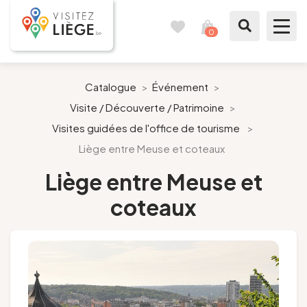
0
Carnet
Voir
de
mon
voyages
panier
Quartiers
Catalogue
>
Événement
>
Visite / Découverte / Patrimoine
>
À voir / à faire
Visites guidées de l'office de tourisme
>
Liège entre Meuse et coteaux
Savourer
Liège entre Meuse et
Préparer son séjour
coteaux
Presse
Site VisitezLiege.be
Suivez-nous