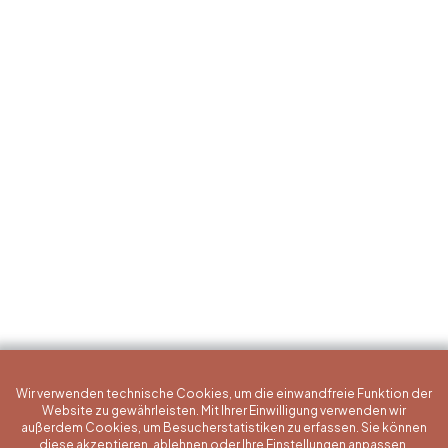
Wir verwenden technische Cookies, um die einwandfreie Funktion der
Website zu gewährleisten. Mit Ihrer Einwilligung verwenden wir
außerdem Cookies, um Besucherstatistiken zu erfassen. Sie können
diese akzeptieren, ablehnen oder Ihre Einstellungen anpassen.