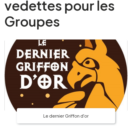
vedettes pour les
Groupes
FR
EN
NL
DE
Le dernier Griffon d'or